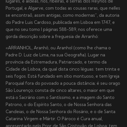
lugares, e aldeas, rios, ribeiras, e serras dos Reynos de
Portugal, e Algarve, com todas as cousas raras, que nelles
se encontraõ, assim antigas, como modernas”, da autoria
do Padre Luis Cardoso, publicada em Lisboa em 1747, e
que no seu tomo I páginas 588-589, nos oferece uma
gorda descrição sobre a freguesia de Arranhó:
«ARRANHOL, Aranhô, ou Aranhol (como lhe chama o
Padre D. Luiz de Lima, na sua Geografia). Lugar na
província da Estremadura, Patriarcado, e termo da
Cidade de Lisboa, da qual dista cinco léguas: tem trinta e
seis fogos. Está fundado em sítio montuoso, e tem Igreja
Paroquial fora do povoado a pouca distância; é seu orago
São Lourenço; consta de cinco altares, o maior em que
está o Sacrário com o Santíssimo, e a imagem do Santo
Patrono, o do Espírito Santo, o de Nossa Senhora das
Candeias, o de Nossa Senhora do Rosário, e o de Santa
Catarina Virgem e Mártir. O Pároco é Cura anual,
apresentado pelo Prior de São Cristovão de Lisboa; tem