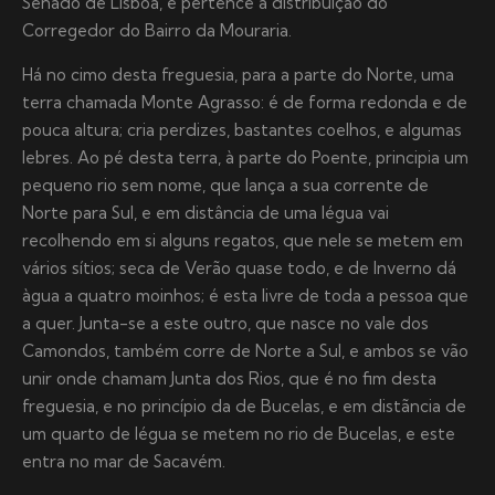
Senado de Lisboa, e pertence à distribuição do
Corregedor do Bairro da Mouraria.
Há no cimo desta freguesia, para a parte do Norte, uma
terra chamada Monte Agrasso: é de forma redonda e de
pouca altura; cria perdizes, bastantes coelhos, e algumas
lebres. Ao pé desta terra, à parte do Poente, principia um
pequeno rio sem nome, que lança a sua corrente de
Norte para Sul, e em distância de uma légua vai
recolhendo em si alguns regatos, que nele se metem em
vários sítios; seca de Verão quase todo, e de Inverno dá
àgua a quatro moinhos; é esta livre de toda a pessoa que
a quer. Junta-se a este outro, que nasce no vale dos
Camondos, também corre de Norte a Sul, e ambos se vão
unir onde chamam Junta dos Rios, que é no fim desta
freguesia, e no princípio da de Bucelas, e em distãncia de
um quarto de légua se metem no rio de Bucelas, e este
entra no mar de Sacavém.