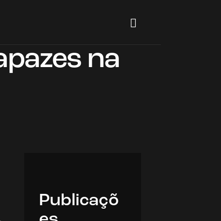
apazes na
Publicaçõ
es