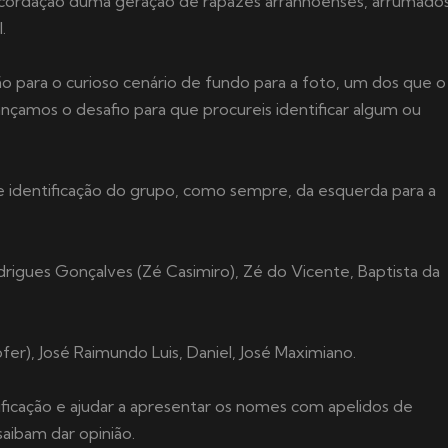
recordação duma geração de rapazes arranhoenses, arrumado
.
o para o curioso cenário de fundo para a foto, um dos que o
lançamos o desafio para que procureis identificar algum ou
e identificação do grupo, como sempre, da esquerda para a
odrigues Gonçalves (Zé Casimiro), Zé do Vicente, Baptista da
r), José Raimundo Luis, Daniel, José Maximiano.
ificação e ajudar a apresentar os nomes com apelidos de
saibam dar opinião.