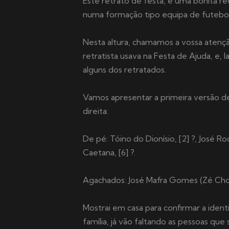
Este retrato de festa, é uma bonita 
numa formação tipo equipa de futebol
Nesta altura, chamamos a vossa atençã
retratista usava na Festa de Ajuda, e, 
alguns dos retratados.
Vamos apresentar a primeira versão d
direita:
De pé: Tóino do Dionísio, [2] ?, José R
Caetana, [6] ?.
Agachados: José Mafra Gomes (Zé Chofe
Mostrai em casa para confirmar a ident
família, já vão faltando as pessoas que 