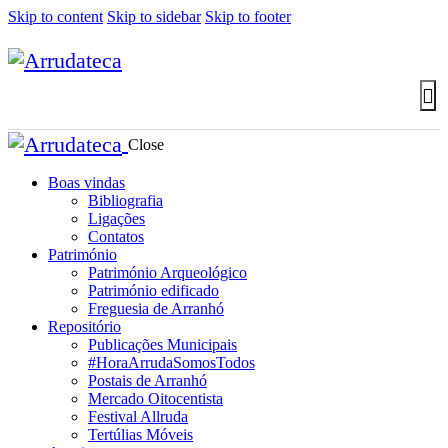
Skip to content
Skip to sidebar
Skip to footer
Close
Boas vindas
Bibliografia
Ligações
Contatos
Património
Património Arqueológico
Património edificado
Freguesia de Arranhó
Repositório
Publicações Municipais
#HoraArrudaSomosTodos
Postais de Arranhó
Mercado Oitocentista
Festival Allruda
Tertúlias Móveis