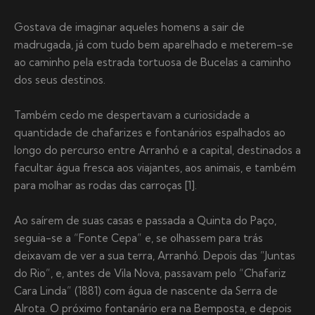
Gostava de imaginar aqueles homens a sair de
madrugada, já com tudo bem aparelhado e meterem-se
ao caminho pela estrada tortuosa de Bucelas a caminho
dos seus destinos.
Também cedo me despertavam a curiosidade a
quantidade de chafarizes e fontanários espalhados ao
longo do percurso entre Arranhó e a capital, destinados a
facultar água fresca aos viajantes, aos animais, e também
para molhar as rodas das carroças [1].
Ao saírem de suas casas e passada a Quinta do Paço,
seguia-se a “Fonte Cepa” e, se olhassem para trás
deixavam de ver a sua terra, Arranhó. Depois das ”Juntas
do Rio”, e, antes de Vila Nova, passavam pelo “Chafariz
Cara Linda” (1881) com água de nascente da Serra de
Alrota. O próximo fontanário era na Bemposta, e depois