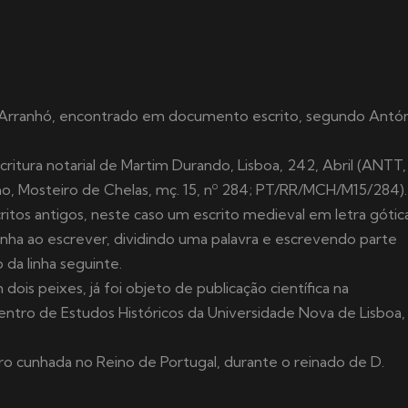
e Arranhó, encontrado em documento escrito, segundo Antó
critura notarial de Martim Durando, Lisboa, 242, Abril (ANTT,
, Mosteiro de Chelas, mç. 15, nº 284; PT/RR/MCH/M15/284).
scritos antigos, neste caso um escrito medieval em letra gótica
inha ao escrever, dividindo uma palavra e escrevendo parte
o da linha seguinte.
 dois peixes, já foi objeto de publicação científica na
Centro de Estudos Históricos da Universidade Nova de Lisboa,
o cunhada no Reino de Portugal, durante o reinado de D.