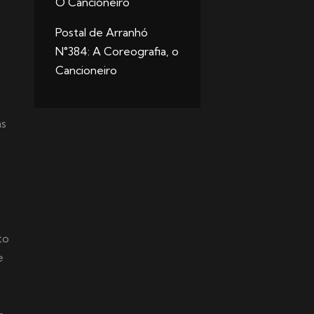
O Cancioneiro
Postal de Arranhó
N°384: A Coreografia, o
Cancioneiro
as
to
e