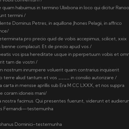
e quam habuimus in termino Ulixbona in loco qui dicitur Ranoo
unt termini /
dente Dominus Petres, in aquillone Jhones Pelagii, in affrico
nce/
eterminata pro precio quid de vobis accepimus, scilicet, xxix
s benne complacuit. Et de precio apud vos /
habeatis vos ipsa hereditate usque in pperpetuum vobis et omn
rit tam de vostri /
m nostrum inrumpere voluerit quam contrarius inquiserit
erre aliud tantum et vos ____ in consilio autorizare /
a carta in mensse aprillis sub Era M CC LXXX, et nos suppra
re coram idoneis mani/
a nostra facimus. Qui presentes fuerunt, viderunt et audierun
us Fernandi—testemunha
phanus Dominici–testemunha