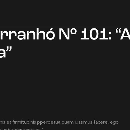
Arranhó N° 101: “
a”
onis et firmitudinis pperpetua quam iussimus facere, ego
ri vobis conventum /