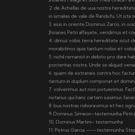
2. de Achellas de uua nostra hereditat
in simalias de vale de Randufu. Ut ista s
3. eius in oriente Dominus Zarco, in oci
Jhoanes Petri alfayate, vendimus et co
4. dimus vobis terra hereditate sicut d
morabitinos quia tantum nobis et vobi
5. nichil remansit in debito pro dare 
posteritas vostra. Unde se aliquid vene
6. quam de extraneis contra hoc factu
tantum in duplum componat et domino t
7. volverimus aut non potuerimus. Fact
notarius qui hanc cartam iussimus face
8. bus nostras roboravimus et hec sign
9. Dominus Simeon–testemunha Petr
10. Dominus Martini– testemunha
11. Petrus Garcia ——testemunha Ste