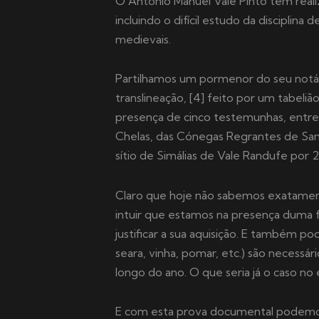
O António Manuel Vale Pinto tem realiz
incluindo o difícil estudo da disciplina 
medievais.
Partilhamos um pormenor do seu notá
translineação, [4] feito por um tabeli
presença de cinco testemunhas, entr
Chelas, das Cónegas Regrantes de Sa
sítio de Simálias de Vale Randufe por 2
Claro que hoje não sabemos exatamen
intuir que estamos na presença duma f
justificar a sua aquisição. E também p
seara, vinha, pomar, etc.) são necessár
longo do ano. O que seria já o caso no
E com esta prova documental podemos