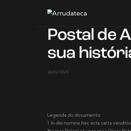
Postal de 
sua históri
26/02/2024
Legenda do documento:
1. In dei nomine hec esta carta venditi
Jhoanes Pelagii et uxor mea Oraca Pet