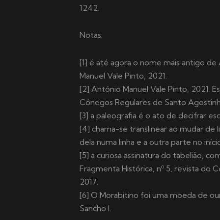
1242.
Notas:
[1] é até agora o nome mais antigo d
Manuel Vale Pinto, 2021.
[2] António Manuel Vale Pinto, 2021. Es
Cónegos Regulares de Santo Agostinho
[3] a paleografia é o ato de decifrar e
[4] chama-se translinear ao mudar de l
dela numa linha e a outra parte no iníci
[5] a curiosa assinatura do tabelião, com
Fragmenta Histórica, nº 5, revista do 
2017.
[6] O Morabitino foi uma moeda de our
Sancho I.