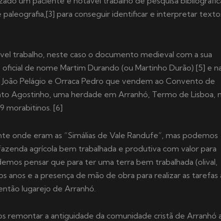
ado um paciente e notável trabalho de pesquisa bibliográfic
de paleografia,[3] para conseguir identificar e interpretar texto
vel trabalho, neste caso o documento medieval com a sua
ão oficial de nome Martim Durando (ou Martinho Durão) [5] e n
e João Pelágio e Orraca Pedro que vendem ao Convento de
nto Agostinho, uma herdade em Arranhó, Termo de Lisboa, 
9 morabitinos. [6]
te onde eram as “Simálias de Vale Randufe”, mas podemos
azenda agrícola bem trabalhada e produtiva com valor para
odemos pensar que para ter uma terra bem trabalhada (olival,
ios anos e a presença de mão de obra para realizar as tarefas
 então lugarejo de Arranhó.
 remontar a antiguidade da comunidade cristã de Arranhó 