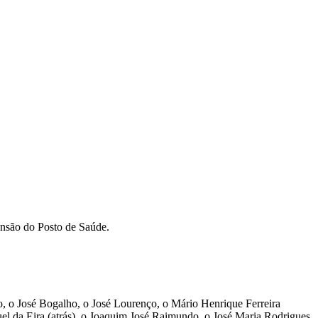
tensão do Posto de Saúde.
o, o José Bogalho, o José Lourenço, o Mário Henrique Ferreira
el da Eira (atrás), o Joaquim José Raimundo, o José Maria Rodrigues,