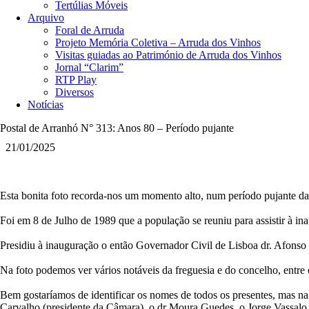
Tertúlias Móveis
Arquivo
Foral de Arruda
Projeto Memória Coletiva – Arruda dos Vinhos
Visitas guiadas ao Património de Arruda dos Vinhos
Jornal “Clarim”
RTP Play
Diversos
Notícias
Postal de Arranhó N° 313: Anos 80 – Período pujante
21/01/2025
Esta bonita foto recorda-nos um momento alto, num período pujante da
Foi em 8 de Julho de 1989 que a população se reuniu para assistir à i
Presidiu à inauguração o então Governador Civil de Lisboa dr. Afons
Na foto podemos ver vários notáveis da freguesia e do concelho, entre 
Bem gostaríamos de identificar os nomes de todos os presentes, mas na
Carvalho (presidente da Câmara), o dr Moura Guedes, o Jorge Vassalo, 