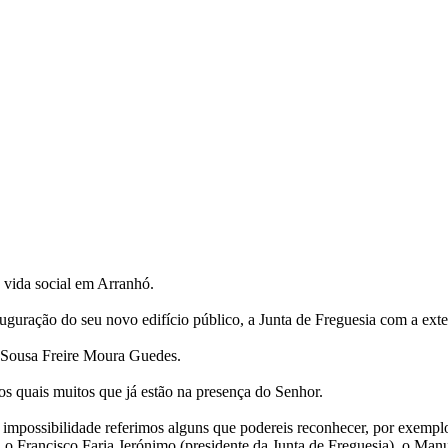
 vida social em Arranhó.
nauguração do seu novo edifício público, a Junta de Freguesia com a ex
o Sousa Freire Moura Guedes.
os quais muitos que já estão na presença do Senhor.
 impossibilidade referimos alguns que podereis reconhecer, por exempl
o Francisco Faria Jerónimo (presidente da Junta de Freguesia), o Manu