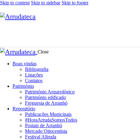
Skip to content
Skip to sidebar
Skip to footer
Close
Boas vindas
Bibliografia
Ligações
Contatos
Património
Património Arqueológico
Património edificado
Freguesia de Arranhó
Repositório
Publicações Municipais
#HoraArrudaSomosTodos
Postais de Arranhó
Mercado Oitocentista
Festival Allruda