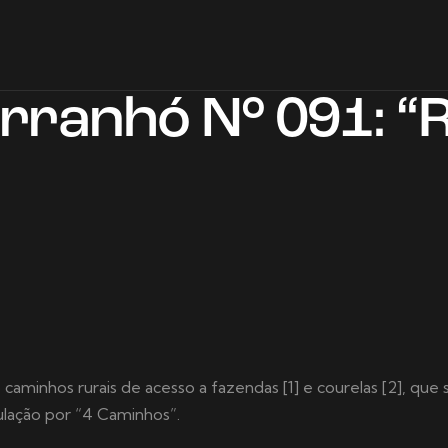
Arranhó N° 091: “
caminhos rurais de acesso a fazendas [1] e courelas [2], que 
ulação por “4 Caminhos”.