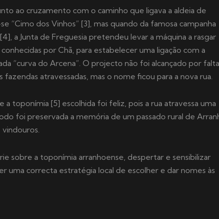
 junto ao cruzamento com o caminho que ligava a aldeia de
-se “Cimo dos Vinhos” [3], mas quando da famosa campanha
4], a Junta de Freguesia pretendeu levar a máquina a rasgar
s conhecidas por Chã, para estabelecer uma ligação com a
ada “curva do Arcena”. O projecto não foi alcançado por falt
s fazendas atravessadas, mas o nome ficou para a nova rua.
toponímia [5] escolhida foi feliz, pois a rua atravessa uma
odo foi preservada a memória de um passado rural de Arran
 vindouros.
ie sobre a toponímia arranhoense, despertar e sensibilizar
 ter uma correcta estratégia local de escolher e dar nomes às