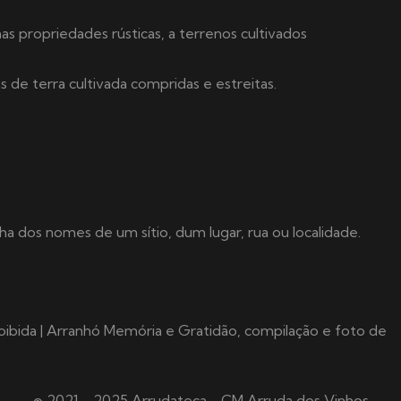
s propriedades rústicas, a terrenos cultivados
s de terra cultivada compridas e estreitas.
a dos nomes de um sítio, dum lugar, rua ou localidade.
ibida | Arranhó Memória e Gratidão, compilação e foto de
© 2021 - 2025 Arrudateca - CM Arruda dos Vinhos