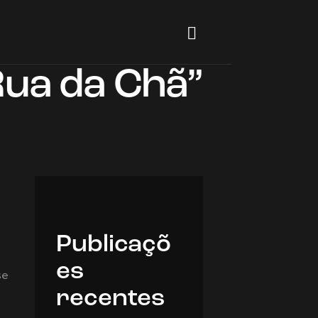
Rua da Chã”
Publicaçõ
es
se
recentes