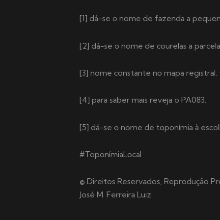
[1] dá-se o nome de fazenda a pequena
[2] dá-se o nome de courelas a parcela
[3] nome constante no mapa registral.
[4] para saber mais reveja o PA083.
[5] dá-se o nome de toponímia à escolh
#ToponímiaLocal
© Direitos Reservados, Reprodução Pro
José M. Ferreira Luiz