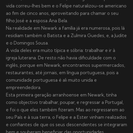
vida correu-lhes bem e o Felipe naturalizou-se americano
ao fim de cinco anos, aproveitando para chamar o seu
filho José e a esposa Ana Bela.
Na realidade em Newark a família já era numerosa, pois lá
residiam também o Batista e a Zulmira Guedes, e, a Judite
e o Domingos Sousa.
A vida deles era muito típica e sóbria: trabalhar e ir à
igreja luterana. De resto não havia dificuldade com o
inglês, porque em Newark, encontramos supermercados,
restaurantes, até jornais, em língua portuguesa, pois a
comunidade portuguesa é ali muito unida e
empreendedora.
Esta primeira geração arranhoense em Newark, tinha
como objectivo trabalhar, poupar, e regressar a Portugal,
e foi o que eles também fizeram. Mas ao regressarem ao
seu País e à sua terra, o Felipe e a Ester vinham realizados
e confiantes de que os seus descendentes se integraram
bem e souberam beneficiar das oportunidades